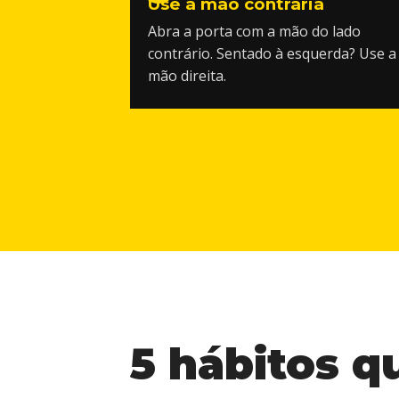
Use a mão contrária
Abra a porta com a mão do lado
contrário. Sentado à esquerda? Use a
mão direita.
5
hábitos
q