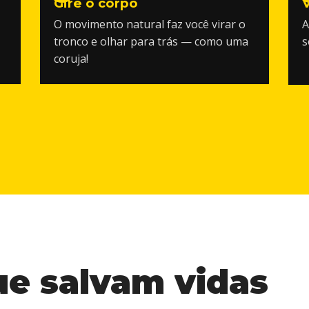
Gire o corpo
O movimento natural faz você virar o
A
tronco e olhar para trás — como uma
s
coruja!
ue
salvam
vidas