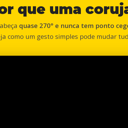
or
que
uma
coruj
 cabeça
quase 270° e nunca tem ponto ceg
eja como um gesto simples pode mudar tud