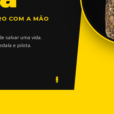
RO COM A MÃO
e salvar uma vida.
dala e pilota.