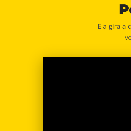
P
Ela gira a
v