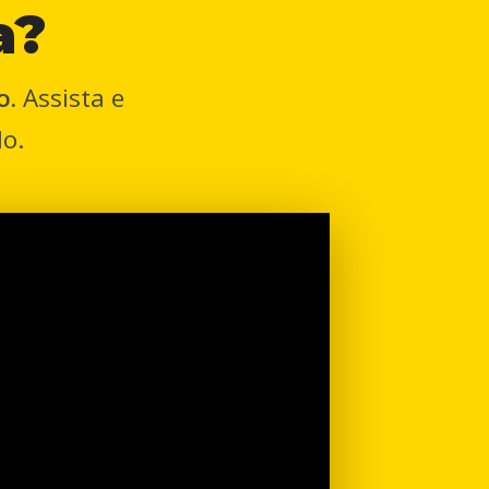
a?
o.
Assista e
o.