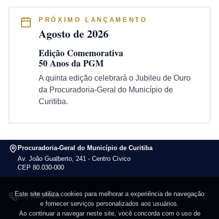
PRÓXIMO LANÇAMENTO
Agosto de 2026
Edição Comemorativa
50 Anos da PGM
A quinta edição celebrará o Jubileu de Ouro
da Procuradoria-Geral do Município de
Curitiba.
Procuradoria-Geral do Município de Curitiba
Av. João Gualberto, 241 - Centro Cívico
CEP 80.030-000
Este site utiliza cookies para melhorar a experiência de navegação
(41) 3350-8484
e fornecer serviços personalizados aos usuários.
Ao continuar a navegar neste site, você concorda com o uso de